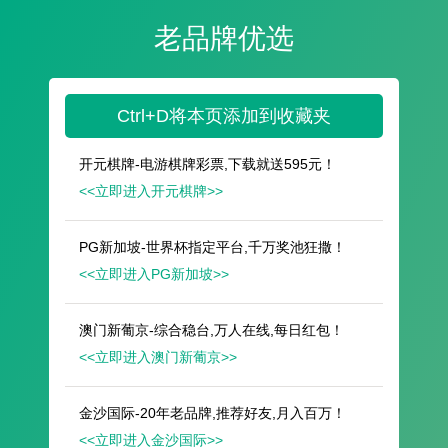
遥想公瑾当年，小乔初嫁了，雄姿英发。
羽扇纶巾，谈笑间，樯橹灰飞烟灭。
故国神游，多情应笑我，早生华发。
人生如梦，一尊还酹江月。